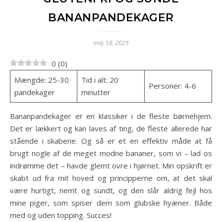
BANANPANDEKAGER
maj 18, 2025
0
(
0
)
Mængde: 25-30
Tid i alt: 20
Personer: 4-6
pandekager
minutter
Bananpandekager er en klassiker i de fleste børnehjem.
Det er lækkert og kan laves af ting, de fleste allerede har
stående i skabene. Og så er et en effektiv måde at få
brugt nogle af de meget modne bananer, som vi – lad os
indrømme det – havde glemt ovre i hjørnet. Min opskrift er
skabt ud fra mit hoved og principperne om, at det skal
være hurtigt, nemt og sundt, og den slår aldrig fejl hos
mine piger, som spiser dem som glubske hyæner. Både
med og uden topping. Succes!