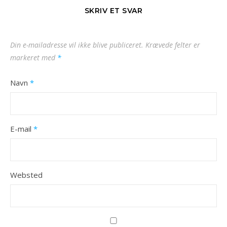
SKRIV ET SVAR
Din e-mailadresse vil ikke blive publiceret.
Krævede felter er
markeret med
*
Navn
*
E-mail
*
Websted