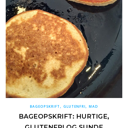
,
,
BAGEOPSKRIFT
GLUTENFRI
MAD
BAGEOPSKRIFT: HURTIGE,
GLUTENFRI OG SUNDE