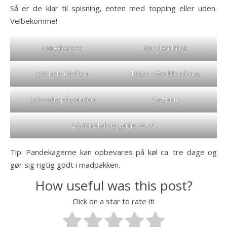
Så er de klar til spisning, enten med topping eller uden.
Velbekomme!
Ingredienser
Før blendning
Det hele i skålen
Dejen efter blendning
Kokosolie på panden
Stegning
Sådan skal de gerne se ud
Tip: Pandekagerne kan opbevares på køl ca. tre dage og
gør sig rigtig godt i madpakken.
How useful was this post?
Click on a star to rate it!