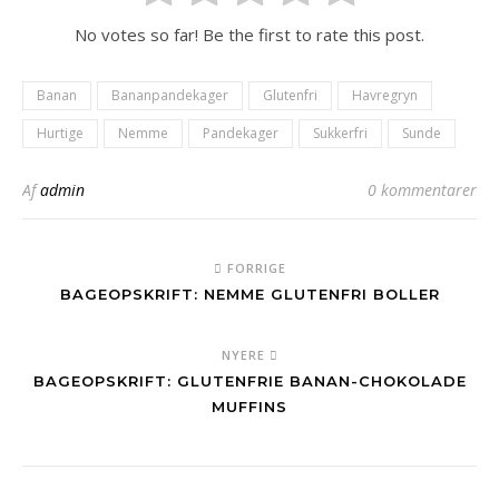
No votes so far! Be the first to rate this post.
Banan
Bananpandekager
Glutenfri
Havregryn
Hurtige
Nemme
Pandekager
Sukkerfri
Sunde
Af
admin
0 kommentarer
FORRIGE
BAGEOPSKRIFT: NEMME GLUTENFRI BOLLER
NYERE
BAGEOPSKRIFT: GLUTENFRIE BANAN-CHOKOLADE
MUFFINS