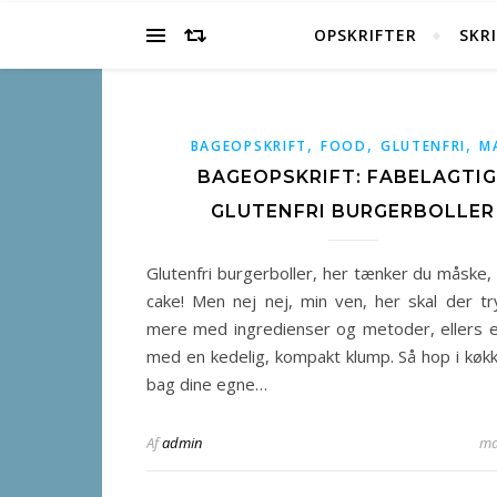
OPSKRIFTER
SKR
,
,
,
BAGEOPSKRIFT
FOOD
GLUTENFRI
M
BAGEOPSKRIFT: FABELAGTIG
GLUTENFRI BURGERBOLLER
Glutenfri burgerboller, her tænker du måske, 
cake! Men nej nej, min ven, her skal der tryl
mere med ingredienser og metoder, ellers 
med en kedelig, kompakt klump. Så hop i køk
bag dine egne…
Af
admin
ma