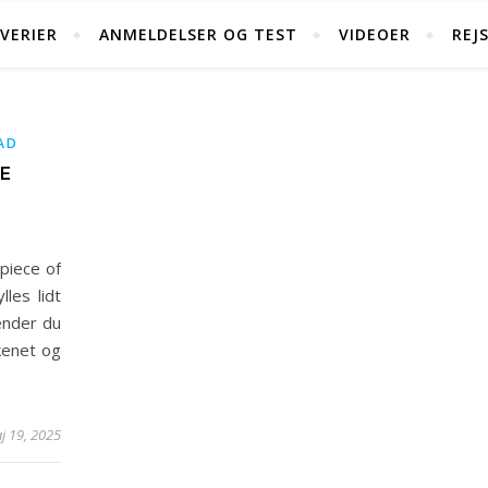
IVERIER
ANMELDELSER OG TEST
VIDEOER
REJ
AD
E
piece of
les lidt
ender du
kenet og
j 19, 2025