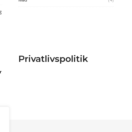
g
Privatlivspolitik
r