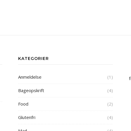
INSTAGRAM FEED
KATEGORIER
Anmeldelse
(1)
f
Bageopskrift
(4)
Food
(2)
Glutenfri
(4)
Mad
(4)